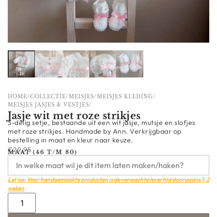
HOME
/
COLLECTIE
/
MEISJES
/
MEISJES KLEDING
/
MEISJES JASJES & VESTJES
/
Jasje wit met roze strikjes
3-delig setje, bestaande uit een wit jasje, mutsje en slofjes
met roze strikjes. Handmade by Ann. Verkrijgbaar op
bestelling in maat en kleur naar keuze.
€
29,95
MAAT (46 T/M 80)
Let op: Voor handgemaakte producten is de verwachte levertijd doorgaans 1-2
weken