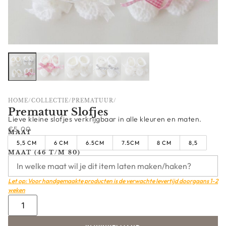
HOME
/
COLLECTIE
/
PREMATUUR
/
Prematuur Slofjes
Lieve kleine slofjes verkrijgbaar in alle kleuren en maten.
€
5,00
MAAT
5,5 CM
6 CM
6.5CM
7.5CM
8 CM
8,5
MAAT (46 T/M 80)
Let op: Voor handgemaakte producten is de verwachte levertijd doorgaans 1-2
weken