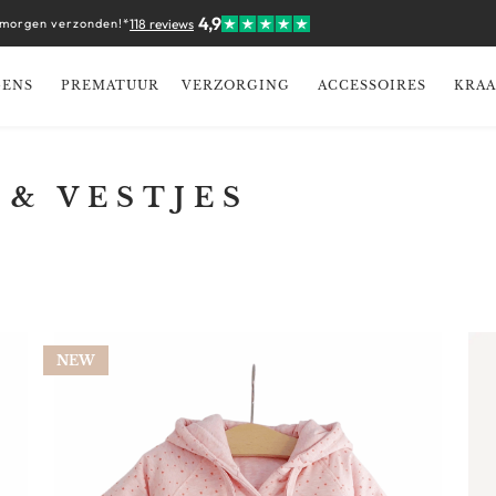
4,9
 morgen verzonden!*
118 reviews
GENS
PREMATUUR
VERZORGING
ACCESSOIRES
KRA
 & VESTJES
NEW