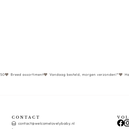
€50
Breed assortiment
Vandaag besteld, morgen verzonden!*
Ha
CONTACT
VOL
contact@welcomelovelybaby.nl