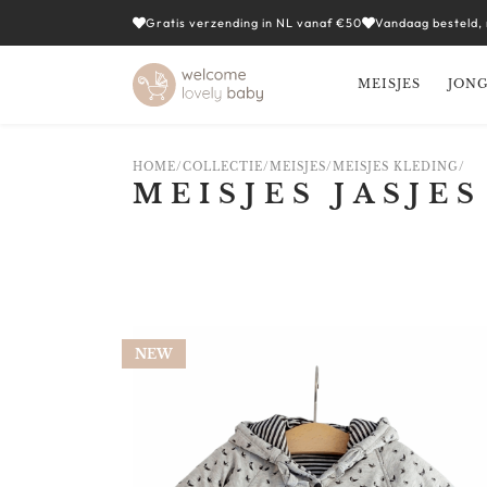
Gratis verzending in NL vanaf €50
Vandaag besteld,
MEISJES
JON
HOME
/
COLLECTIE
/
MEISJES
/
MEISJES KLEDING
/
MEISJES JASJES
CATEGORIEËN
NEW