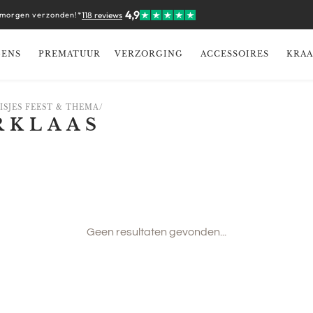
4,9
 morgen verzonden!*
118 reviews
GENS
PREMATUUR
VERZORGING
ACCESSOIRES
KRA
ISJES FEEST & THEMA
/
RKLAAS
Geen resultaten gevonden...