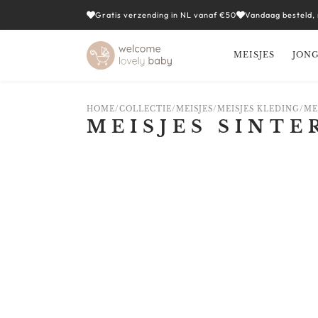
Gratis verzending in NL vanaf €50
Vandaag besteld,
MEISJES
JON
HOME
/
COLLECTIE
/
MEISJES
/
MEISJES KLEDING
/
ME
MEISJES SINTE
CATEGORIEËN