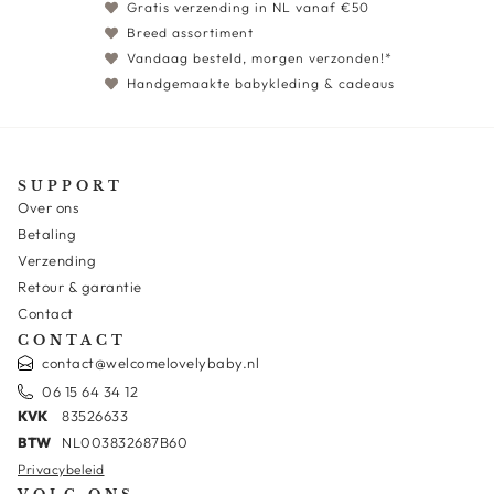
Gratis verzending in NL vanaf €50
Breed assortiment
Vandaag besteld, morgen verzonden!*
Handgemaakte babykleding & cadeaus
SUPPORT
Over ons
Betaling
Verzending
Retour & garantie
Contact
CONTACT
contact@welcomelovelybaby.nl
06 15 64 34 12
KVK
83526633
BTW
NL003832687B60
Privacybeleid