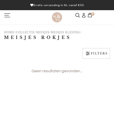
Gratis verzending in NL vanaf €50
0
HOME
/
COLLECTIE
/
MEISJES
/
MEISJES KLEDING
/
MEISJES ROKJES
CATEGORIEËN
FILTERS
Geen resultaten gevonden...